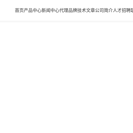
首页
产品中心
新闻中心
代理品牌
技术文章
公司简介
人才招聘