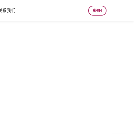
联系我们
EN