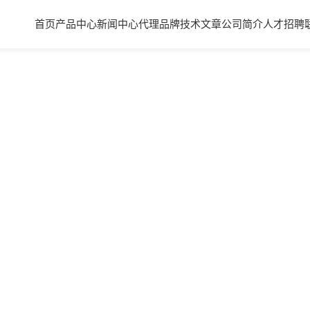
首页
产品中心
新闻中心
代理品牌
技术文章
公司简介
人才招聘