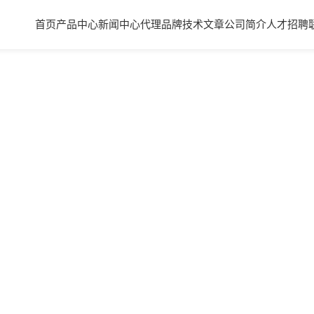
首页
产品中心
新闻中心
代理品牌
技术文章
公司简介
人才招聘