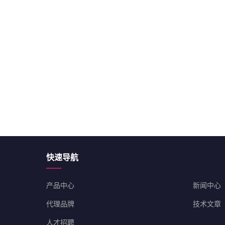
快速导航
产品中心
新闻中心
代理品牌
技术文章
人才招聘